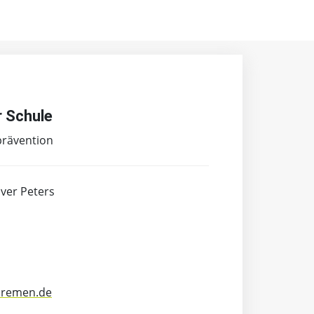
r Schule
prävention
iver Peters
.bremen.de