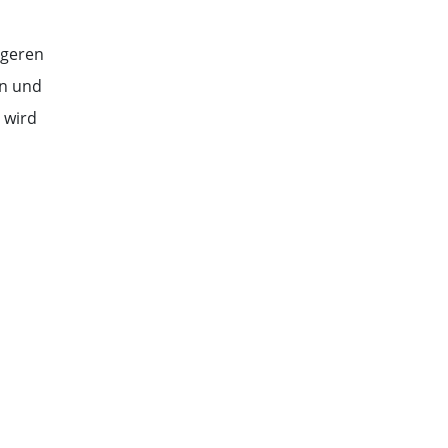
igeren
en und
 wird