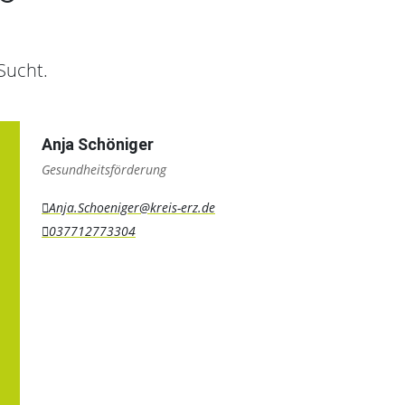
Sucht.
Anja Schöniger
Gesundheitsförderung
Anja.Schoeniger@kreis-erz.de
037712773304