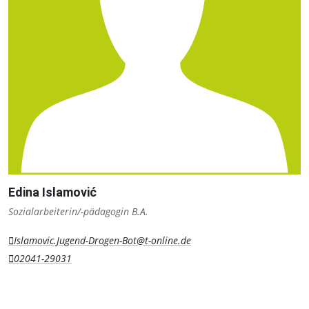
Edina Islamović
Sozialarbeiterin/-pädagogin B.A.
Islamovic.Jugend-Drogen-Bot@t-online.de
02041-29031