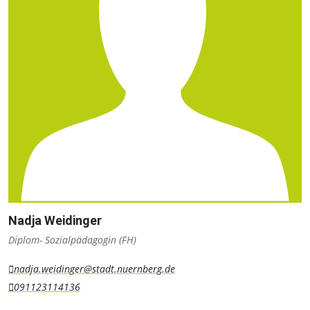
Nadja Weidinger
Diplom- Sozialpädagogin (FH)
nadja.weidinger@stadt.nuernberg.de
091123114136