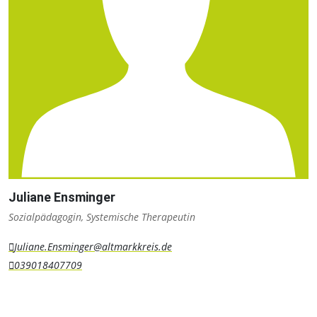
Juliane Ensminger
Sozialpädagogin, Systemische Therapeutin
Juliane.Ensminger@altmarkkreis.de
039018407709