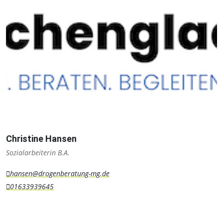
Christine Hansen
Sozialarbeiterin B.A.
hansen@drogenberatung-mg.de
01633939645