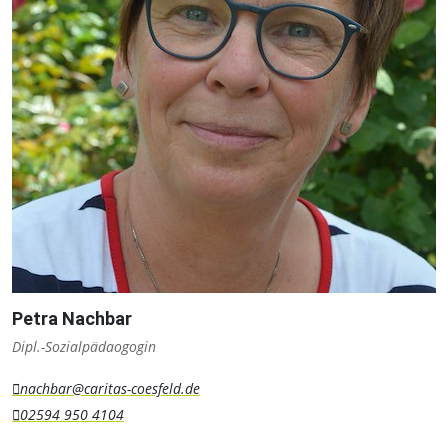
Petra Nachbar
Dipl.-Sozialpädaogogin
nachbar@caritas-coesfeld.de
02594 950 4104