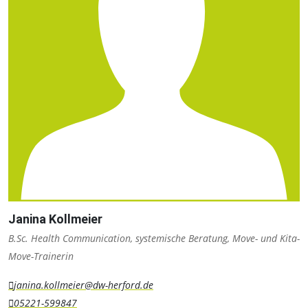
Janina Kollmeier
B.Sc. Health Communication, systemische Beratung, Move- und Kita-
Move-Trainerin
janina.kollmeier@dw-herford.de
05221-599847