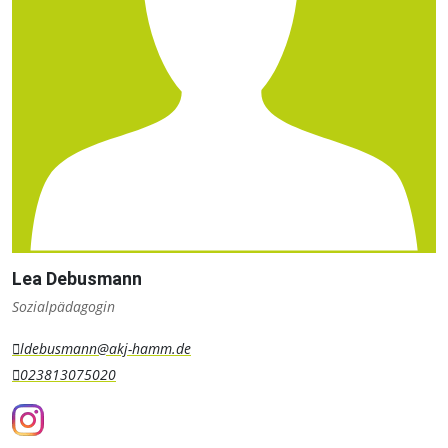
Lea Debusmann
Sozialpädagogin
ldebusmann@akj-hamm.de
023813075020